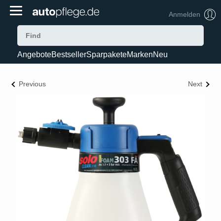
Anmelden
Angebote
Bestseller
Sparpakete
Marken
Neu
Previous
Next