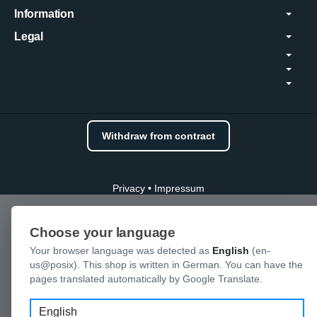
Information
Legal
Withdraw from contract
Privacy
•
Impressum
Choose your language
Your browser language was detected as
English
(en-
us@posix). This shop is written in German. You can have the
pages translated automatically by Google Translate.
Language