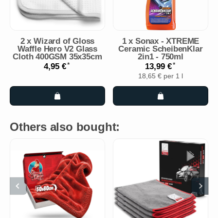
2
x
Wizard of Gloss
1
x
Sonax - XTREME
Waffle Hero V2 Glass
Ceramic ScheibenKlar
Cloth 400GSM 35x35cm
2in1 - 750ml
*
*
4,95 €
13,99 €
18,65 € per 1 l
Others also bought: