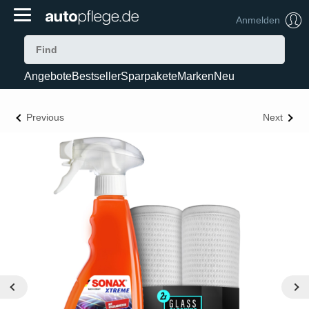
Anmelden
Angebote
Bestseller
Sparpakete
Marken
Neu
Previous
Next