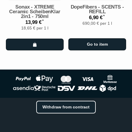
Sonax - XTREME
DopeFibers - SCENTS -
Ceramic ScheibenKlar
REFILL
2in1 - 750ml
*
6,90 €
*
13,99 €
690,00 € per 1 l
18,65 € per 1 l
Go to item
Withdraw from contract