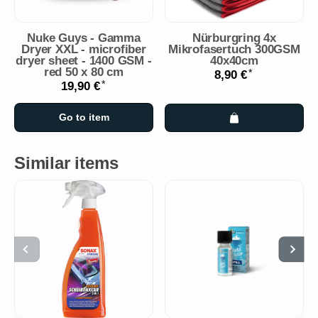
Nuke Guys - Gamma
Nürburgring 4x
Dryer XXL - microfiber
Mikrofasertuch 300GSM
dryer sheet - 1400 GSM -
40x40cm
red 50 x 80 cm
*
8,90 €
*
19,90 €
Go to item
Similar items