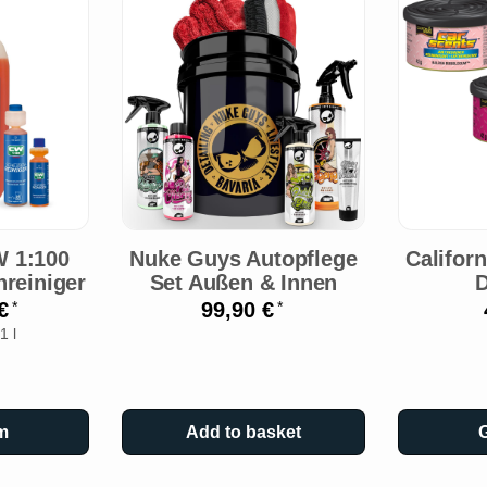
W 1:100
Nuke Guys Autopflege
Californ
reiniger
Set Außen & Innen
D
 €
99,90 €
*
*
1 l
m
Add to basket
G