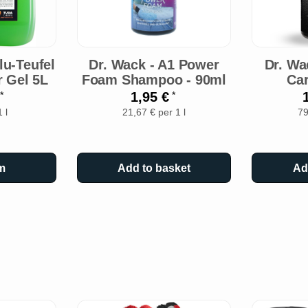
u-Teufel
Dr. Wack - A1 Power
Dr. Wa
r Gel 5L
Foam Shampoo - 90ml
Car
€
1,95 €
*
*
 l
21,67 € per 1 l
79
m
Add to basket
Ad