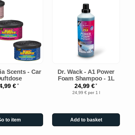
ia Scents - Car
Dr. Wack - A1 Power
uftdose
Foam Shampoo - 1L
V
4,99 €
24,99 €
*
*
24,99 € per 1 l
o to item
Add to basket