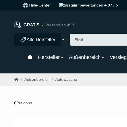
Hilfe-Center
Kundenbewertungen
4.97 / 5
GRATIS
Versand ab 49 €
Alle Hersteller
Hersteller
Außenbereich
Versieg
/
Außenbereich
/
Autowäsche
Previous