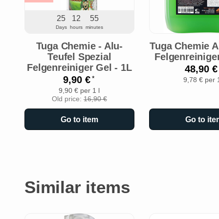
25
12
55
Days
hours
minutes
Tuga Chemie - Alu-
Tuga Chemie Al
Teufel Spezial
Felgenreinige
Felgenreiniger Gel - 1L
48,90 
9,90 €
*
9,78 € per 1
9,90 € per 1 l
Old price:
16,90 €
Go to item
Go to ite
Similar items