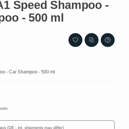
A1 Speed Shampoo -
oo - 500 ml
o - Car Shampoo - 500 ml
costs
days
(DE - int. shipments may differ)