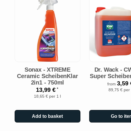
Sonax - XTREME
Dr. Wack - C
Ceramic ScheibenKlar
Super Scheiben
2in1 - 750ml
3,59
from
13,99 €
*
89,75 € per 
18,65 € per 1 l
Add to basket
Go to ite