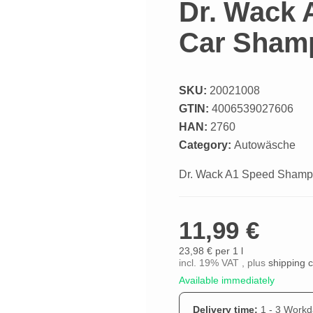
Dr. Wack 
Car Shamp
SKU:
20021008
GTIN:
4006539027606
HAN:
2760
Category:
Autowäsche
Dr. Wack A1 Speed Shampo
11,99 €
23,98 € per 1 l
incl. 19% VAT , plus
shipping 
Available immediately
Delivery time:
1 - 3 Work