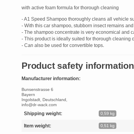
with active foam formula for thorough cleaning
- A1 Speed Shampoo thoroughly cleans all vehicle surf
- With this car shampoo, stubborn insect remains and
- The shampoo concentrate is very economical and can
- This product is ideally suited for thorough cleaning
- Can also be used for convertible tops.
Product safety information
Manufacturer information:
Bunsenstrasse 6
Bayern
Ingolstadt, Deutschland,
info@dr-wack.com
Shipping weight:
0,59 kg
Item weight:
0,51 kg