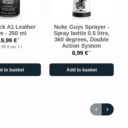
O
ck A1 Leather
Nuke Guys Sprayer -
G
e - 250 ml
Spray bottle 0.5 litre,
360 degrees, Double
19,99 €
*
Action System
,96 € per 1 l
8,99 €
*
d to basket
Add to basket