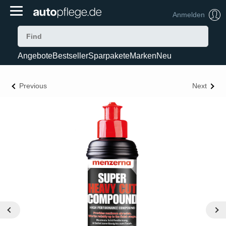
Anmelden
Angebote
Bestseller
Sparpakete
Marken
Neu
Previous
Next