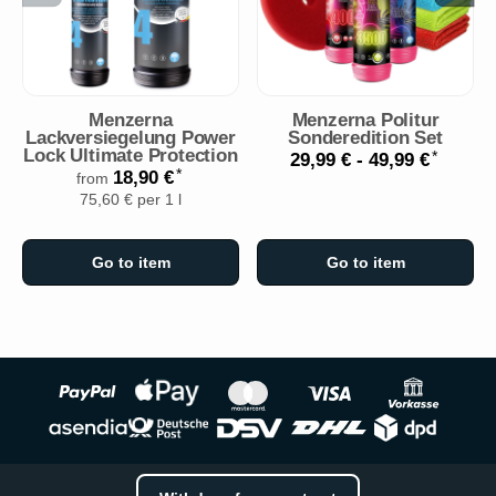
Menzerna
Menzerna Politur
Lackversiegelung Power
Sonderedition Set
Lock Ultimate Protection
*
29,99 € -
49,99 €
*
18,90 €
from
75,60 € per 1 l
Go to item
Go to item