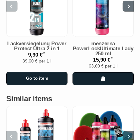
Lackversiegelung Power
menzerna
Protect Ultra 2 in 1
PowerLockUltimate Lady
250 ml
*
9,90 €
*
15,90 €
39,60 € per 1 l
63,60 € per 1 l
Go to item
Similar items