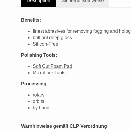
Description
Sicherheitshinweise
Benefits:
finest abrasives for removing fogging and holo
brilliant deep gloss
Silicon-Free
Polishing Tools:
Soft Cut Foam Pad
Microfibre Tools
Processing:
rotary
orbital
by hand
Warnhinweise gemäß CLP Verordnung