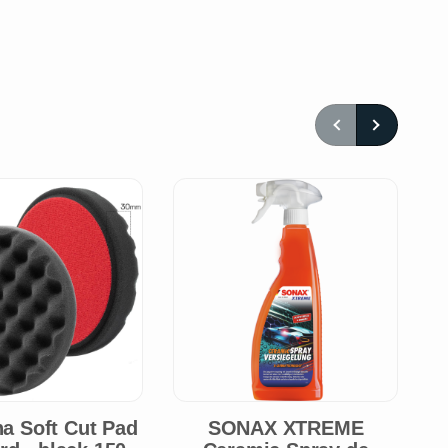
a Soft Cut Pad
SONAX XTREME
M