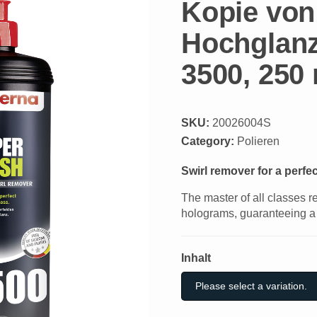
Kopie von
Hochglanz
3500, 250
SKU:
20026004S
Category:
Polieren
Swirl remover for a perfec
The master of all classes 
holograms, guaranteeing a b
Inhalt
Inhalt
Please select a variation.