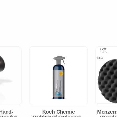
Hand-
Koch Chemie
Menzern