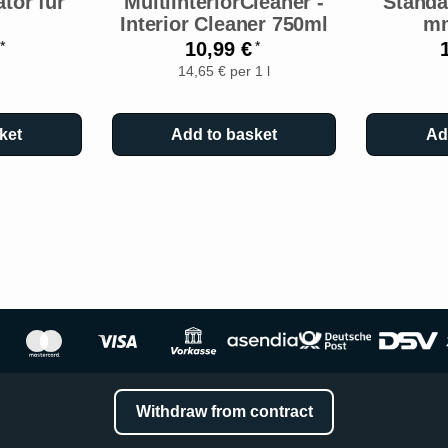
ator für
MultiInteriorCleaner -
Standa
Interior Cleaner 750ml
mm
€
10,99 €
*
*
14,65 € per 1 l
ket
Add to basket
Ad
Withdraw from contract