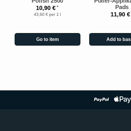
Polish 2500
Polier-Applik
Pads
10,90 €
*
11,90 
43,60 € per 1 l
Go to item
Add to bas