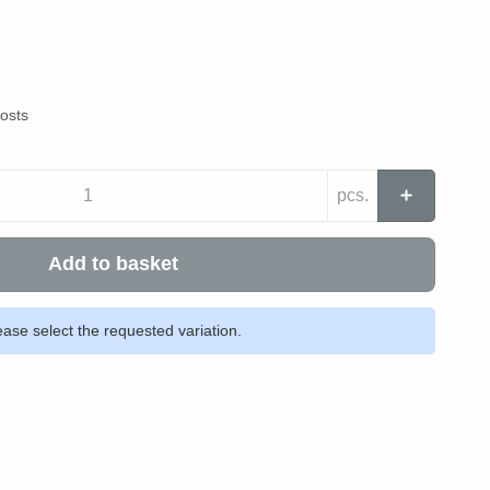
costs
pcs.
Add to basket
ease select the requested variation.