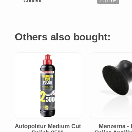
Content:
250,00 ml
Others also bought:
Autopolitur Medium Cut
Menzerna - 