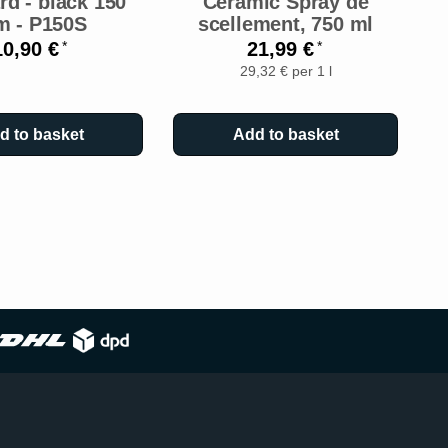
rd - black 150
Ceramic Spray de
 - P150S
scellement, 750 ml
10,90 €
21,99 €
*
*
29,32 € per 1 l
d to basket
Add to basket