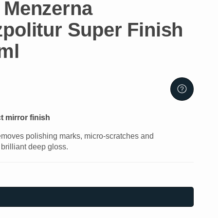
 Menzerna
politur Super Finish
 ml
t mirror finish
removes polishing marks, micro-scratches and
rilliant deep gloss.