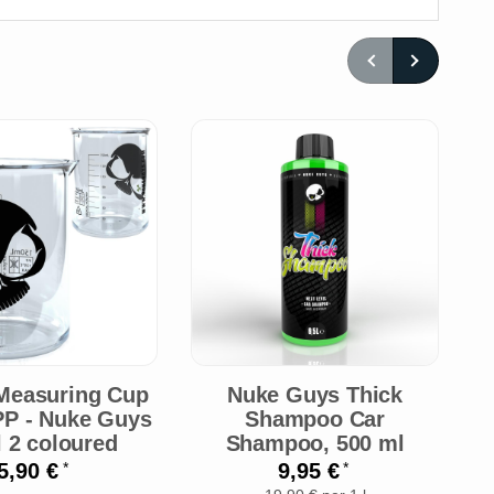
 Measuring Cup
Nuke Guys Thick
PP - Nuke Guys
Shampoo Car
l 2 coloured
Shampoo, 500 ml
W
3
5,90 €
9,95 €
*
*