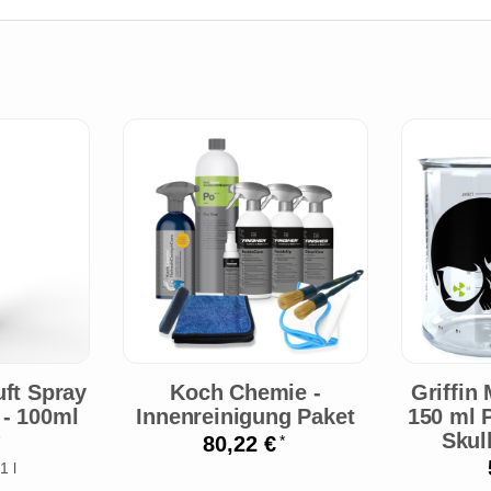
ft Spray
Koch Chemie -
Griffin
 - 100ml
Innenreinigung Paket
150 ml 
Skul
80,22 €
*
1 l