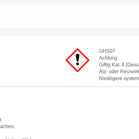
GHS07
Achtung
Giftig Kat. 4 (Ges
Ätz- oder Reizwir
Niedrigere syste
.
sachen.