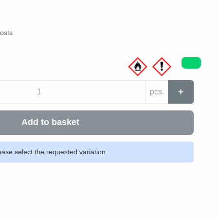
costs
pcs.
Add to basket
ease select the requested variation.