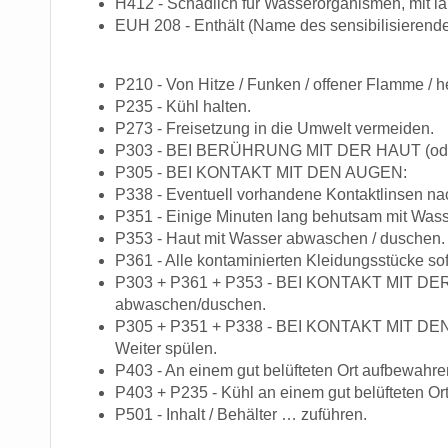
H412 - Schädlich für Wasserorganismen, mit lan
EUH 208 - Enthält (Name des sensibilisierende
P210 - Von Hitze / Funken / offener Flamme / h
P235 - Kühl halten.
P273 - Freisetzung in die Umwelt vermeiden.
P303 - BEI BERÜHRUNG MIT DER HAUT (ode
P305 - BEI KONTAKT MIT DEN AUGEN:
P338 - Eventuell vorhandene Kontaktlinsen nac
P351 - Einige Minuten lang behutsam mit Wass
P353 - Haut mit Wasser abwaschen / duschen.
P361 - Alle kontaminierten Kleidungsstücke sof
P303 + P361 + P353 - BEI KONTAKT MIT DER HA
abwaschen/duschen.
P305 + P351 + P338 - BEI KONTAKT MIT DEN A
Weiter spülen.
P403 - An einem gut belüfteten Ort aufbewahre
P403 + P235 - Kühl an einem gut belüfteten Or
P501 - Inhalt / Behälter … zuführen.