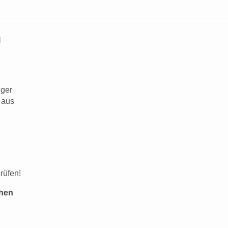
l
nger
 aus
rüfen!
ühen