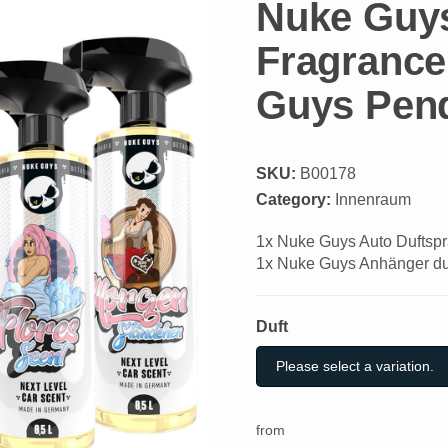
Nuke Guys
Fragrance
Guys Pen
SKU:
B00178
Category:
Innenraum
1x Nuke Guys Auto Duftspr
1x Nuke Guys Anhänger duf
Duft
Duft
Please select a variation.
from