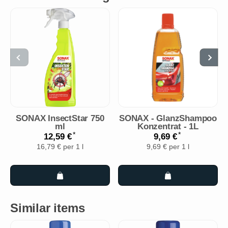
SONAX InsectStar 750
SONAX - GlanzShampoo
ml
Konzentrat - 1L
*
*
12,59 €
9,69 €
16,79 € per 1 l
9,69 € per 1 l
Similar items