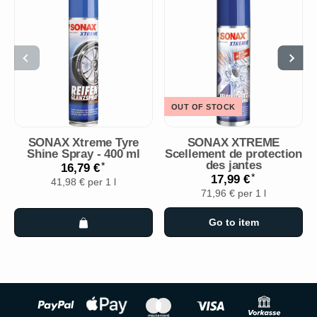
OUT OF STOCK
SONAX Xtreme Tyre
SONAX XTREME
Shine Spray - 400 ml
Scellement de protection
des jantes
*
16,79 €
*
17,99 €
41,98 € per 1 l
71,96 € per 1 l
Go to item