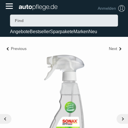
Anmelden
Angebote
Bestseller
Sparpakete
Marken
Neu
Previous
Next