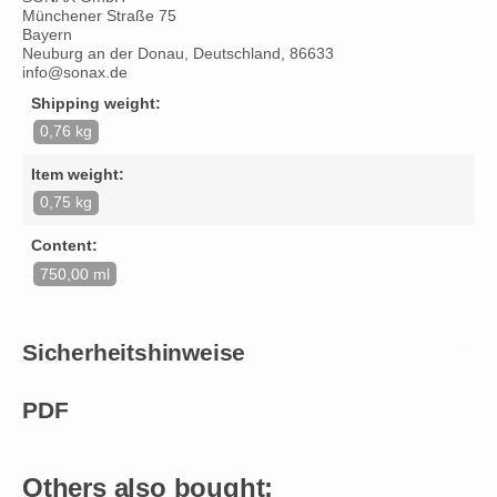
Münchener Straße 75
Bayern
Neuburg an der Donau, Deutschland, 86633
info@sonax.de
Shipping weight:
0,76 kg
Item weight:
0,75 kg
Content:
750,00 ml
Sicherheitshinweise
PDF
Others also bought: