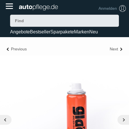
Anmelden
Angebote
Bestseller
Sparpakete
Marken
Neu
Previous
Next