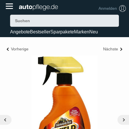
Anmelden
Angebote
Bestseller
Sparpakete
Marken
Neu
Vorherige
Nächste