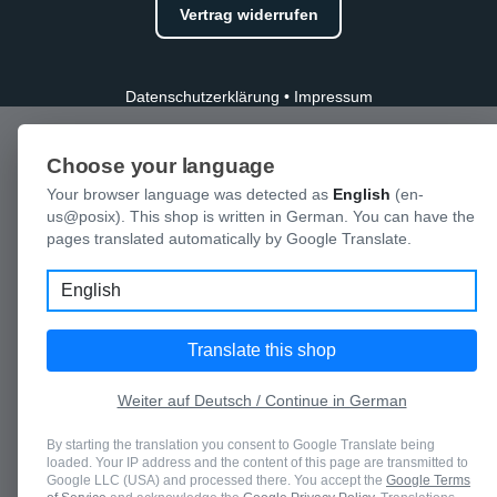
Vertrag widerrufen
Datenschutzerklärung
•
Impressum
Choose your language
Your browser language was detected as
English
(en-
us@posix). This shop is written in German. You can have the
pages translated automatically by Google Translate.
Language
Translate this shop
Weiter auf Deutsch / Continue in German
By starting the translation you consent to Google Translate being
loaded. Your IP address and the content of this page are transmitted to
Google LLC (USA) and processed there. You accept the
Google Terms