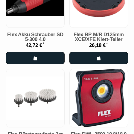
Flex Akku Schrauber SD
Flex BP-M/R D125mm
5-300 4.0
XCE/XFE Klett-Teller
*
*
42,72 €
26,18 €