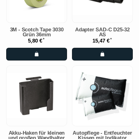
3M - Scotch Tape 3030
Adapter SAD-C D25-32
Grün 36mm
AS
*
*
5,80 €
15,47 €
Akku-Haken für kleinen
Autopflege - Entfeuchter
und großen Wandhalter
Kissen mit Indikator