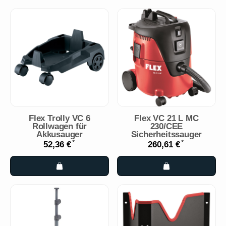
Flex Trolly VC 6
Flex VC 21 L MC
Rollwagen für
230/CEE
Akkusauger
Sicherheitssauger
*
*
52,36 €
260,61 €