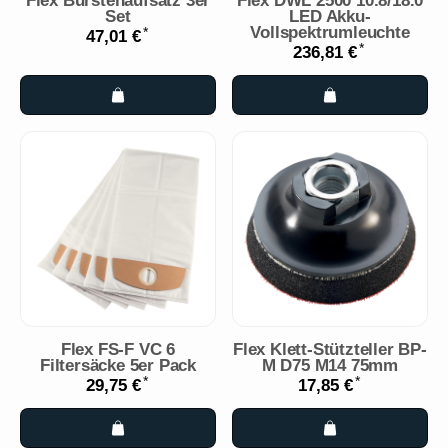
Flex Bürstenaufsatz 3er
Flex DWL 2500 10.8/18.0
Set
LED Akku-
Vollspektrumleuchte
*
47,01 €
*
236,81 €
Flex FS-F VC 6
Flex Klett-Stützteller BP-
Filtersäcke 5er Pack
M D75 M14 75mm
*
*
29,75 €
17,85 €