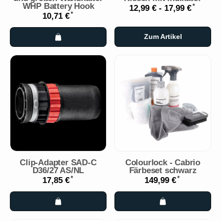
WHP Battery Hook
*
12,99 € -
17,99 €
*
10,71 €
Zum Artikel
Clip-Adapter SAD-C
Colourlock - Cabrio
D36/27 AS/NL
Färbeset schwarz
*
*
17,85 €
149,99 €