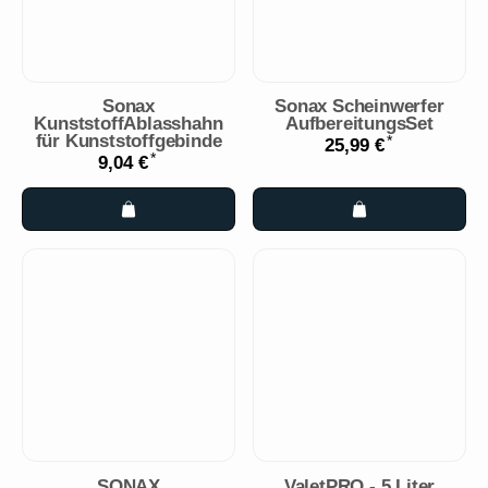
Sonax
Sonax Scheinwerfer
KunststoffAblasshahn
AufbereitungsSet
für Kunststoffgebinde
*
25,99 €
*
9,04 €
SONAX
ValetPRO - 5 Liter