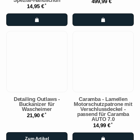
Spezial-Handschuh
*
499,99 €
*
14,95 €
Detailing Outlaws -
Caramba - Lamellen
Buckanizer für
Motorschutzpatrone mit
Wascheimer
Verschlussdeckel -
passend für Caramba
*
21,90 €
AUTO 7.0
*
14,99 €
Zum Artikel