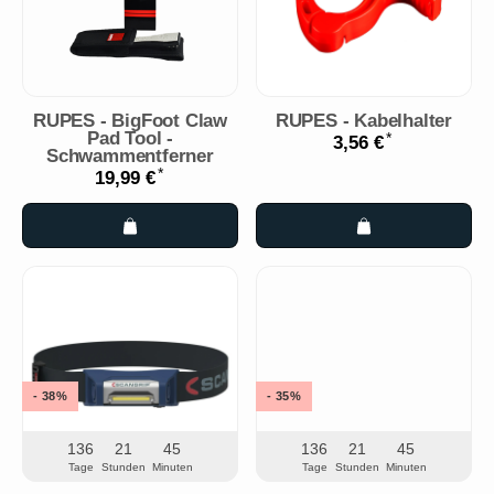
RUPES - BigFoot Claw
RUPES - Kabelhalter
Pad Tool -
*
3,56 €
Schwammentferner
*
19,99 €
- 38%
- 35%
136
21
45
136
21
45
Tage
Stunden
Minuten
Tage
Stunden
Minuten