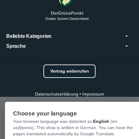
DerGrünePunkt
Duales System Deutschland
Beliebte Kategorien
Sprache
Vertrag widerrufen
Datenschutzerklärung
•
Impressum
Choose your language
Your browser language was detected as
English
(en-
us@posix). This shop is written in German. You can have the
pages translated automatically by Google Translate.