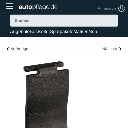
Anmelden
Angebote
Bestseller
Sparpakete
Marken
Neu
Vorherige
Nächste