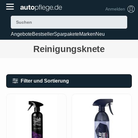
Anmelden
Angebote
Bestseller
Sparpakete
Marken
Neu
Reinigungsknete
Filter und Sortierung