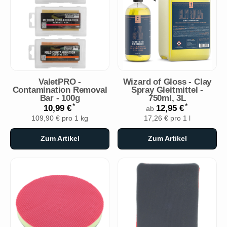
ValetPRO -
Wizard of Gloss - Clay
Contamination Removal
Spray Gleitmittel -
Bar - 100g
750ml, 3L
*
*
10,99 €
12,95 €
ab
109,90 € pro 1 kg
17,26 € pro 1 l
Zum Artikel
Zum Artikel