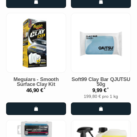
Meguiars - Smooth
Soft99 Clay Bar QJUTSU
Surface Clay Kit
50g
*
*
46,90 €
9,99 €
199,80 € pro 1 kg