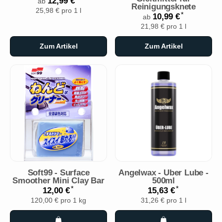
12,99 €
ab
Reinigungsknete
25,98 € pro 1 l
*
10,99 €
ab
21,98 € pro 1 l
Zum Artikel
Zum Artikel
Soft99 - Surface
Angelwax - Uber Lube -
Smoother Mini Clay Bar
500ml
*
*
12,00 €
15,63 €
120,00 € pro 1 kg
31,26 € pro 1 l