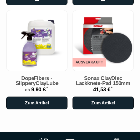
AUSVERKAUFT
DopeFibers -
Sonax ClayDisc
SlipperyClayLube
Lackknete-Pad 150mm
*
*
9,90 €
41,53 €
ab
Zum Artikel
Zum Artikel