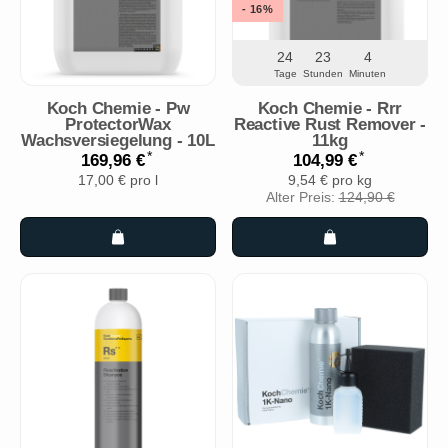
- 16%
24
23
4
Tage
Stunden
Minuten
Koch Chemie - Pw
Koch Chemie - Rrr
ProtectorWax
Reactive Rust Remover -
Wachsversiegelung - 10L
11kg
*
*
169,96 €
104,99 €
17,00 € pro l
9,54 € pro kg
Alter Preis:
124,90 €