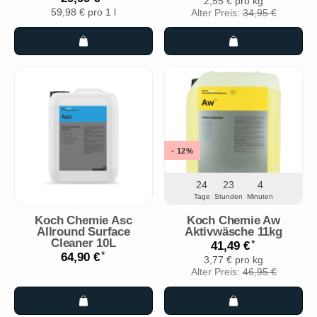
2,55 € pro kg
59,98 € pro 1 l
Alter Preis:
34,95 €
- 12%
24
23
4
Tage
Stunden
Minuten
Koch Chemie Asc
Koch Chemie Aw
Allround Surface
Aktivwäsche 11kg
Cleaner 10L
*
41,49 €
*
64,90 €
3,77 € pro kg
Alter Preis:
46,95 €