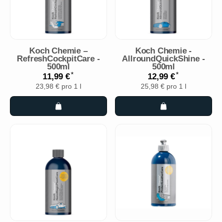
Koch Chemie –
Koch Chemie -
RefreshCockpitCare -
AllroundQuickShine -
500ml
500ml
*
*
11,99 €
12,99 €
23,98 € pro 1 l
25,98 € pro 1 l