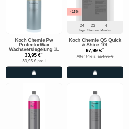
- 15%
24
23
4
Tage
Stunden
Minuten
Koch Chemie Pw
Koch Chemie QS Quick
ProtectorWax
& Shine 10L
Wachsversiegelung 1L
*
97,99 €
*
33,95 €
Alter Preis:
114,95 €
33,95 € pro l