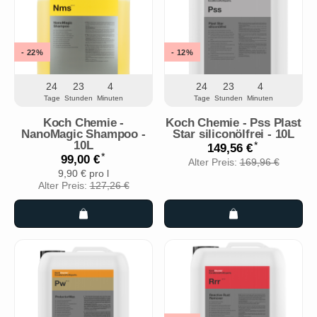
- 22%
- 12%
24
23
4
24
23
4
Tage
Stunden
Minuten
Tage
Stunden
Minuten
Koch Chemie -
Koch Chemie - Pss Plast
NanoMagic Shampoo -
Star siliconölfrei - 10L
10L
*
149,56 €
*
99,00 €
Alter Preis:
169,96 €
9,90 € pro l
Alter Preis:
127,26 €