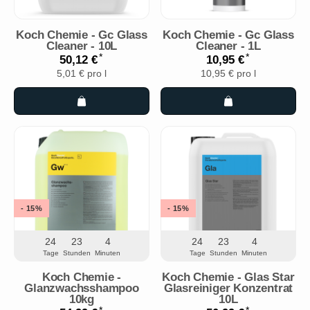
Koch Chemie - Gc Glass
Koch Chemie - Gc Glass
Cleaner - 10L
Cleaner - 1L
*
*
50,12 €
10,95 €
5,01 € pro l
10,95 € pro l
- 15%
- 15%
24
23
4
24
23
4
Tage
Stunden
Minuten
Tage
Stunden
Minuten
Koch Chemie -
Koch Chemie - Glas Star
Glanzwachsshampoo
Glasreiniger Konzentrat
10kg
10L