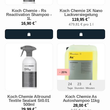
Koch Chemie - Rs
Koch Chemie 1K Nano
Reactivation Shampoo -
Lackversiegelung
1L
*
119,95 €
*
16,90 €
479,81 € pro 1 l
- 20%
24
23
4
Tage
Stunden
Minuten
Koch Chemie Allround
Koch Chemie As
Textile Sealant St0.01
Autoshampoo 11kg
500ml
*
28,00 €
*
29,99 €