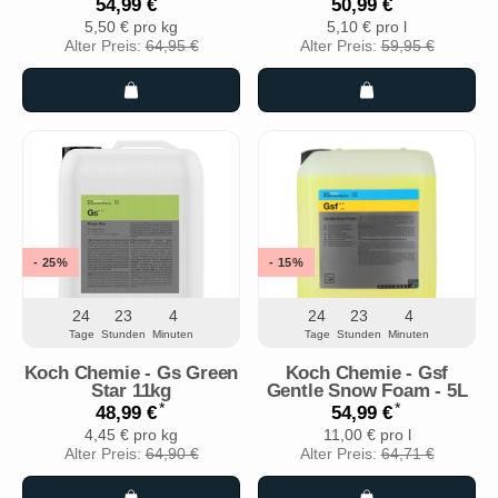
*
*
54,99 €
50,99 €
5,50 € pro kg
5,10 € pro l
Alter Preis:
64,95 €
Alter Preis:
59,95 €
- 25%
- 15%
24
23
4
24
23
4
Tage
Stunden
Minuten
Tage
Stunden
Minuten
Koch Chemie - Gs Green
Koch Chemie - Gsf
Star 11kg
Gentle Snow Foam - 5L
*
*
48,99 €
54,99 €
4,45 € pro kg
11,00 € pro l
Alter Preis:
64,90 €
Alter Preis:
64,71 €