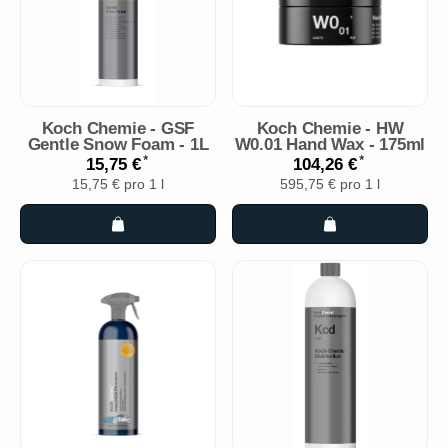
Koch Chemie - GSF
Koch Chemie - HW
Gentle Snow Foam - 1L
W0.01 Hand Wax - 175ml
*
*
15,75 €
104,26 €
15,75 € pro 1 l
595,75 € pro 1 l