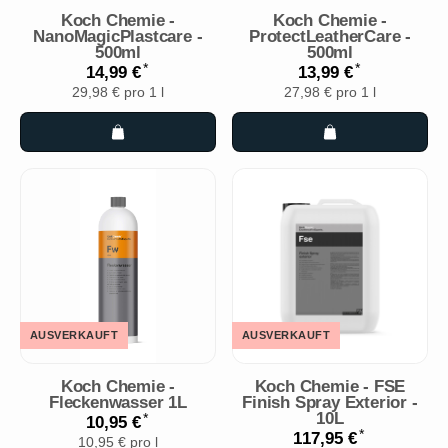
Koch Chemie -
Koch Chemie -
NanoMagicPlastcare -
ProtectLeatherCare -
500ml
500ml
*
*
14,99 €
13,99 €
29,98 € pro 1 l
27,98 € pro 1 l
AUSVERKAUFT
AUSVERKAUFT
Koch Chemie -
Koch Chemie - FSE
Fleckenwasser 1L
Finish Spray Exterior -
10L
*
10,95 €
*
117,95 €
10,95 € pro l