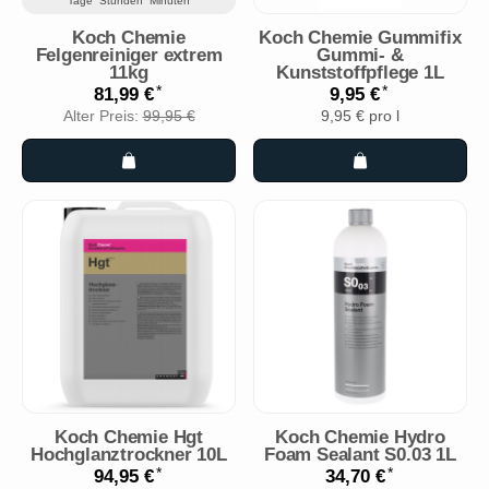
Tage
Stunden
Minuten
Koch Chemie
Koch Chemie Gummifix
Felgenreiniger extrem
Gummi- &
11kg
Kunststoffpflege 1L
*
*
81,99 €
9,95 €
Alter Preis:
99,95 €
9,95 € pro l
Koch Chemie Hgt
Koch Chemie Hydro
Hochglanztrockner 10L
Foam Sealant S0.03 1L
*
*
94,95 €
34,70 €