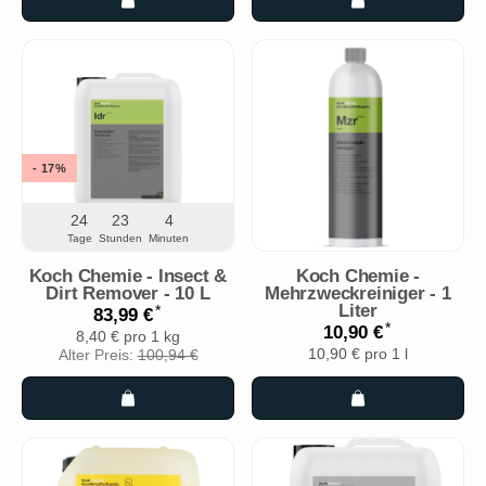
- 17%
24
23
4
Tage
Stunden
Minuten
Koch Chemie - Insect &
Koch Chemie -
Dirt Remover - 10 L
Mehrzweckreiniger - 1
Liter
*
83,99 €
*
10,90 €
8,40 € pro 1 kg
10,90 € pro 1 l
Alter Preis:
100,94 €