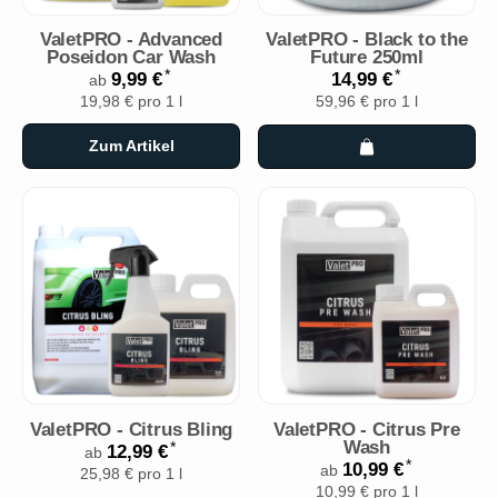
ValetPRO - Advanced
ValetPRO - Black to the
Poseidon Car Wash
Future 250ml
*
*
9,99 €
14,99 €
ab
19,98 € pro 1 l
59,96 € pro 1 l
Zum Artikel
ValetPRO - Citrus Bling
ValetPRO - Citrus Pre
Wash
*
12,99 €
ab
*
10,99 €
ab
25,98 € pro 1 l
10,99 € pro 1 l