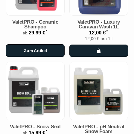
ValetPRO - Ceramic
ValetPRO - Luxury
Shampoo
Caravan Wash 1L
*
*
29,99 €
12,00 €
ab
12,00 € pro 1 l
Zum Artikel
ValetPRO - Snow Seal
ValetPRO - pH Neutral
Snow Foam
*
15,99 €
ab