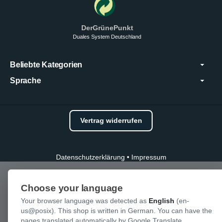
DerGrünePunkt
Duales System Deutschland
Beliebte Kategorien
Sprache
Vertrag widerrufen
Datenschutzerklärung
•
Impressum
Choose your language
Your browser language was detected as
English
(en-
us@posix). This shop is written in German. You can have the
pages translated automatically by Google Translate.