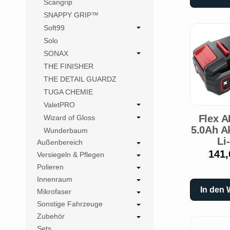
Scangrip
SNAPPY GRIP™
Soft99
Solo
SONAX
THE FINISHER
THE DETAIL GUARDZ
TUGA CHEMIE
ValetPRO
Flex A
Wizard of Gloss
5.0Ah A
Wunderbaum
Li
Außenbereich
141,
Versiegeln & Pflegen
Polieren
Innenraum
In den
Mikrofaser
Sonstige Fahrzeuge
Zubehör
Sets