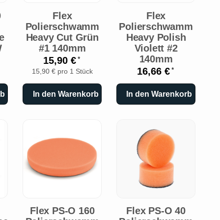
0
Flex
Flex
Polierschwamm
Polierschwamm
e
Heavy Cut Grün
Heavy Polish
W
#1 140mm
Violett #2
140mm
15,90 €
*
16,66 €
*
15,90 € pro 1 Stück
rb
In den Warenkorb
In den Warenkorb
Flex PS-O 160
Flex PS-O 40