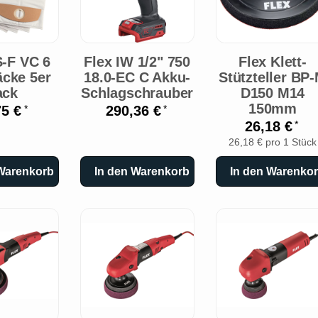
S-F VC 6
Flex IW 1/2" 750
Flex Klett-
äcke 5er
18.0-EC C Akku-
Stützteller BP
ack
Schlagschrauber
D150 M14
150mm
75 €
290,36 €
*
*
26,18 €
*
26,18 € pro 1 Stück
 Warenkorb
In den Warenkorb
In den Warenko