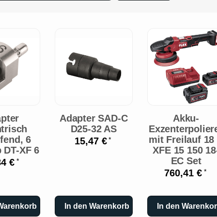
pter
Adapter SAD-C
Akku-
trisch
D25-32 AS
Exzenterpolier
ufend, 6
mit Freilauf 18
15,47 €
*
 DT-XF 6
XFE 15 150 18
EC Set
84 €
*
760,41 €
*
 Warenkorb
In den Warenkorb
In den Warenko