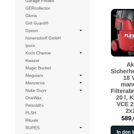
Garage Freaks
GERcollector
Gloria
Grit Guard®
Gyeon
hünersdorff GmbH
ipuro
Koch Chemie
Kwazar
Ak
Magic Bucket
Sicherh
Meguiars
18 
Menzerna
manu
Filterab
Nuke Guys
20 l, 
OneWax
VCE 2
Petzoldt's
2x
PLSH
589,
Rituals
RUPES
In den