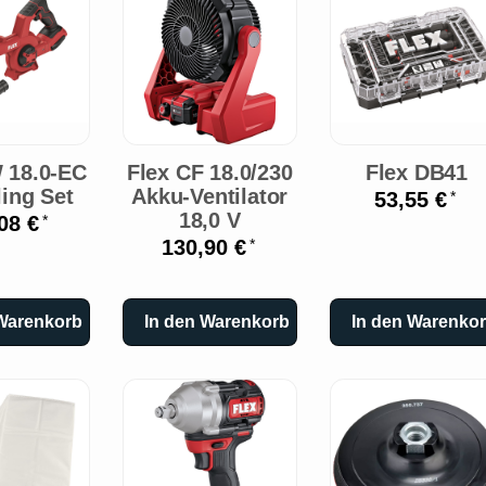
 18.0-EC
Flex CF 18.0/230
Flex DB41
ling Set
Akku-Ventilator
53,55 €
*
18,0 V
08 €
*
130,90 €
*
 Warenkorb
In den Warenkorb
In den Warenko