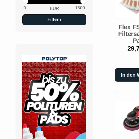
EUR
Filtern
Flex F
Filters
P
29,
In den