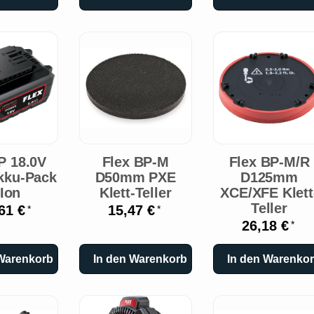
P 18.0V
Flex BP-M
Flex BP-M/R
kku-Pack
D50mm PXE
D125mm
-Ion
Klett-Teller
XCE/XFE Klett
Teller
61 €
15,47 €
*
*
26,18 €
*
 Warenkorb
In den Warenkorb
In den Warenko