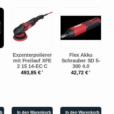
Exzenterpolierer
Flex Akku
7
mit Freilauf XFE
Schrauber SD 5-
2 15 14-EC C
300 4.0
493,85 €
42,72 €
*
*
rb
In den Warenkorb
In den Warenkorb