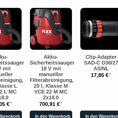
ku-
Akku-
Clip-Adapter
eitssauger
Sicherheitssauger
SAD-C D36/2
V mit
18 V mit
AS/NL
eller
manueller
17,85 €
*
reinigung,
Filterabreinigung,
Klasse L
20 l, Klasse M
2 L MC
VCE 22 M MC
18.0
2x18.0
05 €
700,91 €
*
*
 Warenkorb
In den Warenkorb
In den Warenko