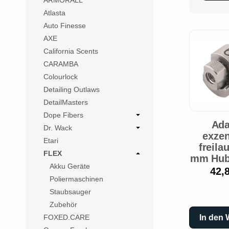
ARMORALL
Atlasta
Auto Finesse
AXE
California Scents
CARAMBA
Colourlock
Detailing Outlaws
DetailMasters
Dope Fibers
Ada
Dr. Wack
exzen
Etari
freila
FLEX
mm Hub
Akku Geräte
42,
Poliermaschinen
Staubsauger
Zubehör
In den
FOXED.CARE