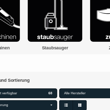
hinen
Staubsauger
 und Sortierung
t verfügbar
68
Alle Hersteller
ierung