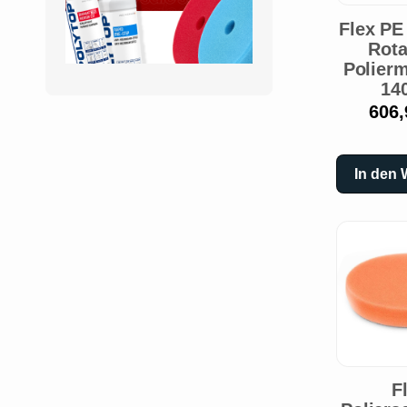
Flex PE
Rota
Polier
14
606,
In den
F