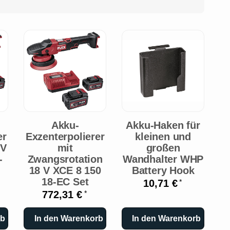
Akku-
Akku-Haken für
er
Exzenterpolierer
kleinen und
 V
mit
großen
-
Zwangsrotation
Wandhalter WHP
18 V XCE 8 150
Battery Hook
18-EC Set
10,71 €
*
772,31 €
*
rb
In den Warenkorb
In den Warenkorb