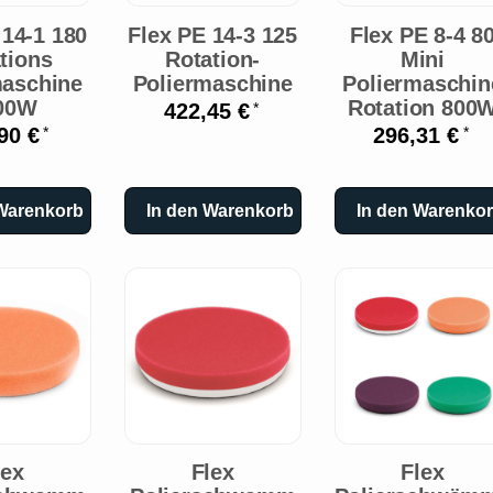
 14-1 180
Flex PE 14-3 125
Flex PE 8-4 8
tions
Rotation-
Mini
maschine
Poliermaschine
Poliermaschin
00W
Rotation 800
422,45 €
*
90 €
296,31 €
*
*
 Warenkorb
In den Warenkorb
In den Warenko
lex
Flex
Flex