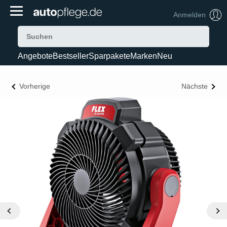
Anmelden
Angebote
Bestseller
Sparpakete
Marken
Neu
Vorherige
Nächste