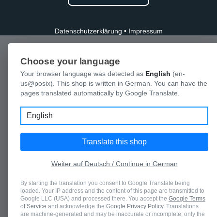
Datenschutzerklärung
•
Impressum
Choose your language
Your browser language was detected as
English
(en-
us@posix). This shop is written in German. You can have the
pages translated automatically by Google Translate.
Language
Translate this shop
Weiter auf Deutsch / Continue in German
By starting the translation you consent to Google Translate being
loaded. Your IP address and the content of this page are transmitted to
Google LLC (USA) and processed there. You accept the
Google Terms
of Service
and acknowledge the
Google Privacy Policy
. Translations
are machine-generated and may be inaccurate or incomplete; only the