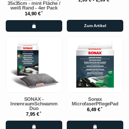
35x35cm - mint Fläche /
weiß Rand - 4er Pack
*
14,90 €
Zum Artikel
SONAX -
Sonax
InnenraumSchwamm
MicrofaserPflegePad
Duo
*
6,49 €
*
7,95 €