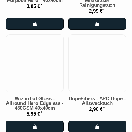
Purpose Hero - 40x40cm
Mikrofaser
Reinigungstuch
*
3,85 €
*
2,99 €
Wizard of Gloss -
DopeFibers - APC Dope -
Allround Hero Edgeless -
Allzwecktuch
450GSM 40x40cm
*
2,90 €
*
5,95 €