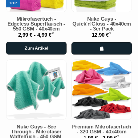
TOP
Mikrofasertuch -
Nuke Guys -
Edgeless Superflausch -
Quick'n'Gloss - 40x40cm
550 GSM - 40x40cm
- 3er Pack
*
*
2,99 € -
4,99 €
12,90 €
Zum Artikel
Nuke Guys - See
Premium Mikrofasertuch
Through - Mikrofaser
- 320 GSM - 40x40cm
Waffeltuch - 450 GSM,
*
1,99 € -
2,99 €