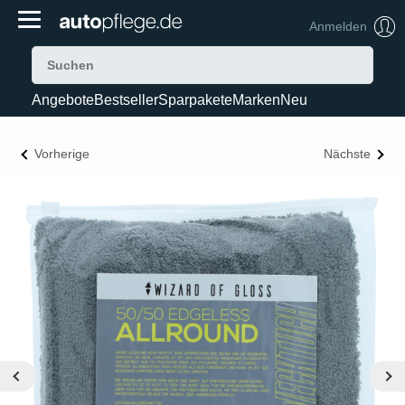
Anmelden
Angebote
Bestseller
Sparpakete
Marken
Neu
Vorherige
Nächste