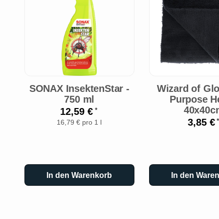
SONAX InsektenStar -
Wizard of Glo
750 ml
Purpose He
40x40c
12,59 €
*
3,85 €
*
16,79 € pro 1 l
In den Warenkorb
In den Ware