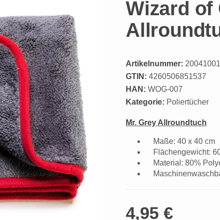
Wizard of 
Allroundt
Artikelnummer:
2004100
GTIN:
4260506851537
HAN:
WOG-007
Kategorie:
Poliertücher
Mr. Grey Allroundtuch
Maße: 40 x 40 cm
Flächengewicht: 
Material: 80% Poly
Maschinenwaschbar
4,95 €