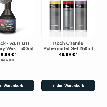
T
ack - A1 HIGH
Koch Chemie
ay Wax - 500ml
Poliermittel-Set 250ml
M
18,99 €
49,99 €
*
*
,98 € pro 1 l
en Warenkorb
In den Warenkorb