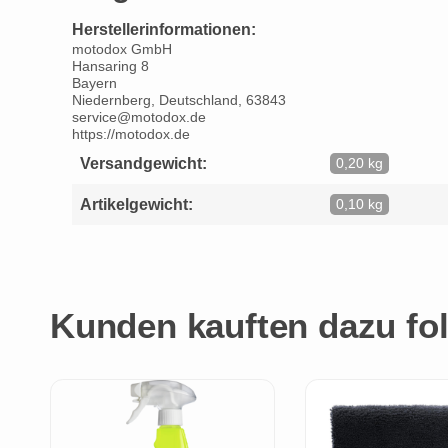
Herstellerinformationen:
motodox GmbH
Hansaring 8
Bayern
Niedernberg, Deutschland, 63843
service@motodox.de
https://motodox.de
Versandgewicht:
0,20 kg
Artikelgewicht:
0,10 kg
Kunden kauften dazu fol