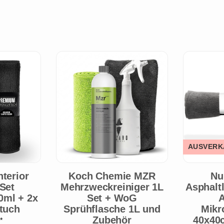
AUSVERK
terior
Koch Chemie MZR
Nu
Set
Mehrzweckreiniger 1L
Asphaltl
0ml + 2x
Set + WoG
A
tuch
Sprühflasche 1L und
Mikr
Zubehör
40x40
€
*