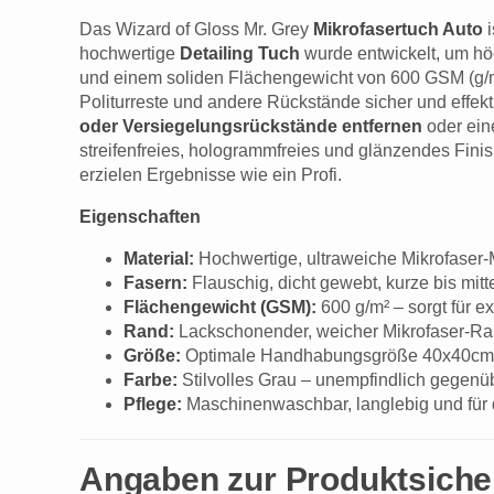
Das Wizard of Gloss Mr. Grey
Mikrofasertuch Auto
i
hochwertige
Detailing Tuch
wurde entwickelt, um hö
und einem soliden Flächengewicht von 600 GSM (g/m²
Politurreste und andere Rückstände sicher und effekti
oder Versiegelungsrückstände entfernen
oder ei
streifenfreies, hologrammfreies und glänzendes Finis
erzielen Ergebnisse wie ein Profi.
Eigenschaften
Material:
Hochwertige, ultraweiche Mikrofaser
Fasern:
Flauschig, dicht gewebt, kurze bis mit
Flächengewicht (GSM):
600 g/m² – sorgt für e
Rand:
Lackschonender, weicher Mikrofaser-Rand
Größe:
Optimale Handhabungsgröße 40x40cm
Farbe:
Stilvolles Grau – unempfindlich gegenü
Pflege:
Maschinenwaschbar, langlebig und für 
Angaben zur Produktsiche