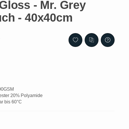
Gloss - Mr. Grey
uch - 40x40cm
1
600GSM
ester 20% Polyamide
 bis 60°C