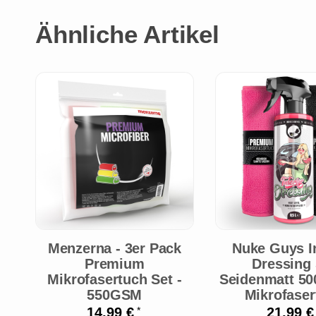
Ähnliche Artikel
Menzerna - 3er Pack
Nuke Guys In
Premium
Dressing 
Mikrofasertuch Set -
Seidenmatt 50
550GSM
Mikrofaser
14,99 €
21,99 
*