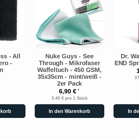
ss - All
Nuke Guys - See
Dr. W
ro -
Through - Mikrofaser
END Spr
m
Waffeltuch - 450 GSM,
35x35cm - mint/weiß -
37
2er Pack
6,90 €
*
3,45 € pro 1 Stück
nkorb
In den Warenkorb
In d