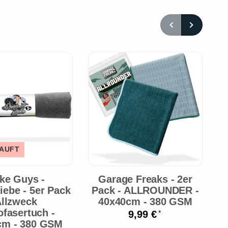
AUFT
A
ke Guys -
Garage Freaks - 2er
N
iebe - 5er Pack
Pack - ALLROUNDER -
M
llzweck
40x40cm - 380 GSM
ofasertuch -
9,99 €
*
cm - 380 GSM