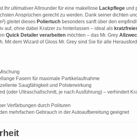
st Ihr ultimativer Allrounder für eine makellose
Lackpflege
und p
chsten Ansprüchen gerecht zu werden. Dank seiner dichten und 
) gleitet dieses
Poliertuch
besonders sanft über den empfindl
v auf, ohne dabei Kratzer zu hinterlassen – ideal als
kratzfrei
nen
Quick Detailer verarbeiten
möchten – das Mr. Grey
Allzwec
h. Mit dem Wizard of Gloss Mr. Grey sind Sie für alle Herausfo
-Mischung
tellange Fasern für maximale Partikelaufnahme
xzellente Saugfähigkeit und Polsterwirkung
 (oder Ultraschallschnitt, je nach Ausführung) – verhindert Kr
ber Verfärbungen durch Polituren
den mehrfachen Gebrauch in der Autoaufbereitung geeignet
rheit