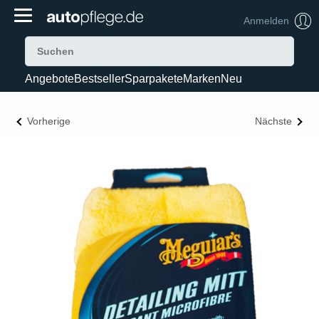
Anmelden
Angebote
Bestseller
Sparpakete
Marken
Neu
Vorherige
Nächste