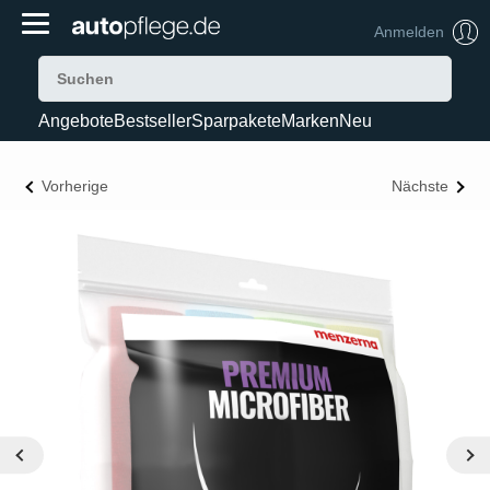
Anmelden
Angebote
Bestseller
Sparpakete
Marken
Neu
Vorherige
Nächste