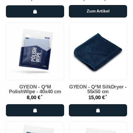
Zum Artikel
GYEON - Q²M
GYEON - Q²M SilkDryer -
PolishWipe - 40x40 cm
55x50 cm
*
*
8,00 €
15,00 €