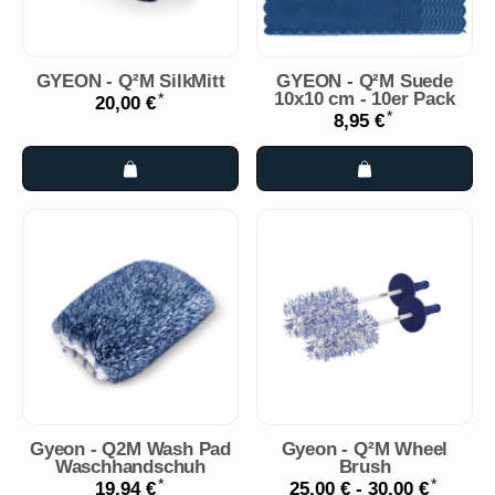
GYEON - Q²M SilkMitt
GYEON - Q²M Suede
10x10 cm - 10er Pack
*
20,00 €
*
8,95 €
Gyeon - Q2M Wash Pad
Gyeon - Q²M Wheel
Waschhandschuh
Brush
*
*
19,94 €
25,00 € -
30,00 €