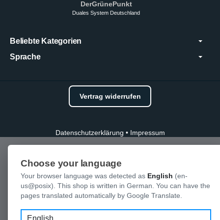
DerGrünePunkt
Duales System Deutschland
Beliebte Kategorien
Sprache
Vertrag widerrufen
Datenschutzerklärung
•
Impressum
Choose your language
Your browser language was detected as
English
(en-
us@posix). This shop is written in German. You can have the
pages translated automatically by Google Translate.
Language