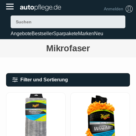
Anmelden
Angebote
Bestseller
Sparpakete
Marken
Neu
Mikrofaser
Filter und Sortierung