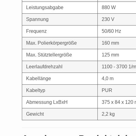
Leistungsabgabe
880 W
Spannung
230 V
Frequenz
50/60 Hz
Max. Polierkörpergröße
160 mm
Max. Stütztellergröße
125 mm
Leerlaufdrehzahl
1100 - 3700 1/m
Kabellänge
4,0 m
Kabeltyp
PUR
Abmessung LxBxH
375 x 84 x 120
Gewicht
2,2 kg