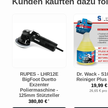
Kunden kauften dazu fol
RUPES - LHR12E
Dr. Wack - S1
BigFoot Duetto
Reiniger Plus
Exzenter
19,99 
Poliermaschine -
26,65 € pro 
125mm Stützteller
380,80 €
*