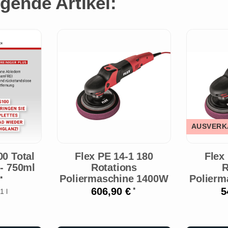
gende Artikel:
AUSVERK
00 Total
Flex PE 14-1 180
Flex
 - 750ml
Rotations
R
Poliermaschine 1400W
Polierm
€
*
606,90 €
5
*
1 l