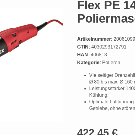
Flex PE 14
Poliermas
Artikelnummer:
2006109
GTIN:
4030293172791
HAN:
406813
Kategorie:
Polieren
Vielseitiger Drehzahlb
Ø 80 bis max. Ø 160
Leistungsstarker 1400
Kühlung.
Optimale Luftführung
Getriebe, ohne stören
422,45 €