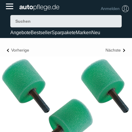
Anmelden
Angebote
Bestseller
Sparpakete
Marken
Neu
Vorherige
Nächste