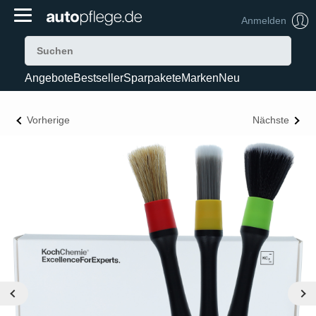
Anmelden
Angebote
Bestseller
Sparpakete
Marken
Neu
Vorherige
Nächste