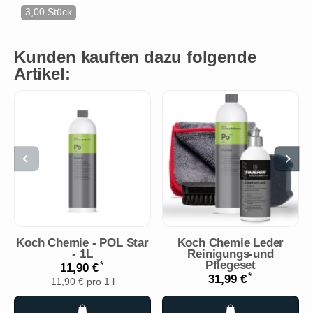
3,00 Stück
Kunden kauften dazu folgende
Artikel:
Koch Chemie - POL Star
Koch Chemie Leder
- 1L
Reinigungs-und
Pflegeset
*
11,90 €
*
31,99 €
11,90 € pro 1 l