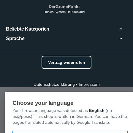
DerGrünePunkt
Duales System Deutschland
Beliebte Kategorien
Sprache
Vertrag widerrufen
Datenschutzerklärung
•
Impressum
Choose your language
Your browser language was detected as
English
(en-
us@posix). This shop is written in German. You can have the
pages translated automatically by Google Translate.