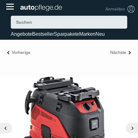
Anmelden
Angebote
Bestseller
Sparpakete
Marken
Neu
Vorherige
Nächste