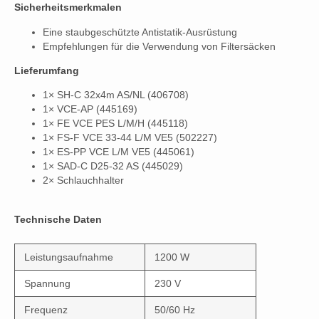
Sicherheitsmerkmalen
Eine staubgeschützte Antistatik-Ausrüstung
Empfehlungen für die Verwendung von Filtersäcken
Lieferumfang
1× SH-C 32x4m AS/NL (406708)
1× VCE-AP (445169)
1× FE VCE PES L/M/H (445118)
1× FS-F VCE 33-44 L/M VE5 (502227)
1× ES-PP VCE L/M VE5 (445061)
1× SAD-C D25-32 AS (445029)
2× Schlauchhalter
Technische Daten
Leistungsaufnahme
1200 W
Spannung
230 V
Frequenz
50/60 Hz