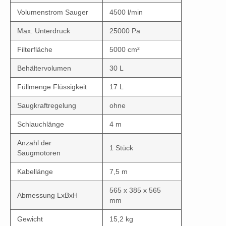
Volumenstrom Sauger
4500 l/min
Max. Unterdruck
25000 Pa
Filterfläche
5000 cm²
Behältervolumen
30 L
Füllmenge Flüssigkeit
17 L
Saugkraftregelung
ohne
Schlauchlänge
4 m
Anzahl der
1 Stück
Saugmotoren
Kabellänge
7,5 m
565 x 385 x 565
Abmessung LxBxH
mm
Gewicht
15,2 kg