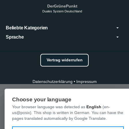
DerGrünePunkt
Duales System Deutschland
Beliebte Kategorien
Sprache
Vertrag widerrufen
Datenschutzerklärung
•
Impressum
Choose your language
Your browser language was detected as
English
(en-
us@posix). This shop is written in German. You can have the
pages translated automatically by Google Translate.
Language