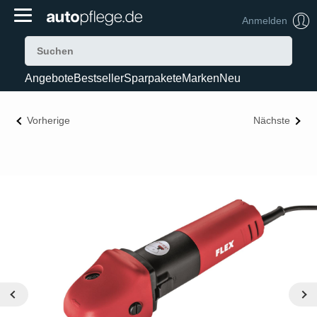
Anmelden
Angebote
Bestseller
Sparpakete
Marken
Neu
Vorherige
Nächste