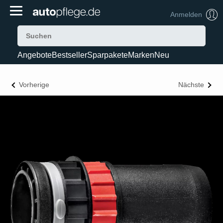
Anmelden
Angebote
Bestseller
Sparpakete
Marken
Neu
Vorherige
Nächste