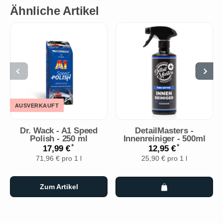
Ähnliche Artikel
AUSVERKAUFT
Dr. Wack - A1 Speed
DetailMasters -
Polish - 250 ml
Innenreiniger - 500ml
*
*
17,99 €
12,95 €
71,96 € pro 1 l
25,90 € pro 1 l
Zum Artikel