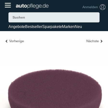
Anmelden
Angebote
Bestseller
Sparpakete
Marken
Neu
Vorherige
Nächste