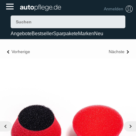
Anmelden
Angebote
Bestseller
Sparpakete
Marken
Neu
Vorherige
Nächste