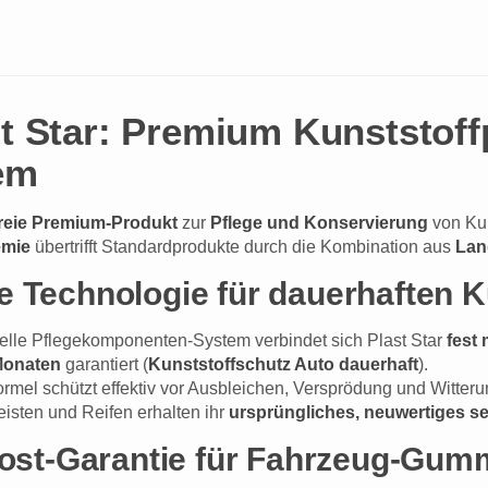
 Star: Premium Kunststoff
em
freie Premium-Produkt
zur
Pflege und Konservierung
von Kun
emie
übertrifft Standardprodukte durch die Kombination aus
Lan
e Technologie für dauerhaften K
elle Pflegekomponenten-System verbindet sich Plast Star
fest 
Monaten
garantiert (
Kunststoffschutz Auto dauerhaft
).
rmel schützt effektiv vor Ausbleichen, Versprödung und Witteru
isten und Reifen erhalten ihr
ursprüngliches, neuwertiges 
frost-Garantie für Fahrzeug-Gum