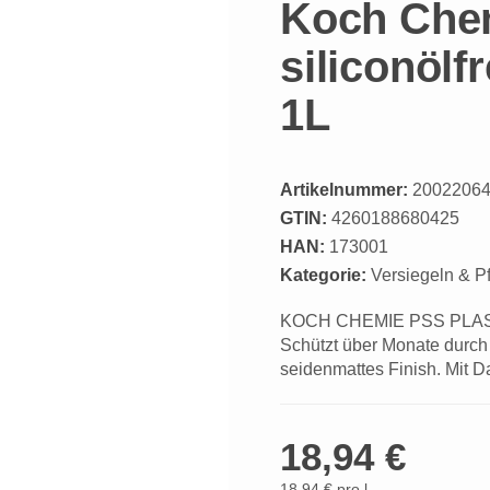
Koch Chem
siliconölf
1L
Artikelnummer:
2002206
GTIN:
4260188680425
HAN:
173001
Kategorie:
Versiegeln & P
KOCH CHEMIE PSS PLAST ST
Schützt über Monate durch 
seidenmattes Finish. Mit D
18,94 €
18,94 € pro l