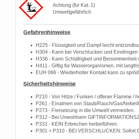
Achtung (für Kat. 1)
Umweltgefährlich
Gefahrenhinweise
H225 - Flüssigkeit und Dampf leicht entzündbar
H304 - Kann bei Verschlucken und Eindringen i
H336 - Kann Schläfrigkeit und Benommenheit 
H411 - Giftig für Wasserorganismen, mit langfri
EUH 066 - Wiederholter Kontakt kann zu spröde
Sicherheitshinweise
P210 - Von Hitze / Funken / offener Flamme / h
P261 - Einatmen von Staub/Rauch/Gas/Nebel/
P273 - Freisetzung in die Umwelt vermeiden.
P312 - Bei Unwohlsein GIFTINFORMATIONSZ
P331 - KEIN Erbrechen herbeiführen.
P301 + P310 - BEI VERSCHLUCKEN: Sofort 