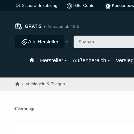
Sichere Bezahlung
Hilfe-Center
Kundenbew
GRATIS
Versand ab 49 €
Alle Hersteller
Hersteller
Außenbereich
Versieg
/
Versiegeln & Pflegen
Vorherige