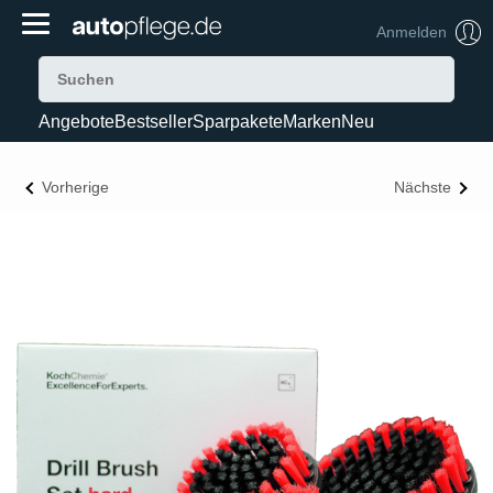
Anmelden
Angebote
Bestseller
Sparpakete
Marken
Neu
Vorherige
Nächste