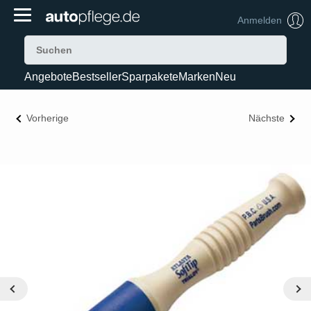
Anmelden
Angebote
Bestseller
Sparpakete
Marken
Neu
Vorherige
Nächste