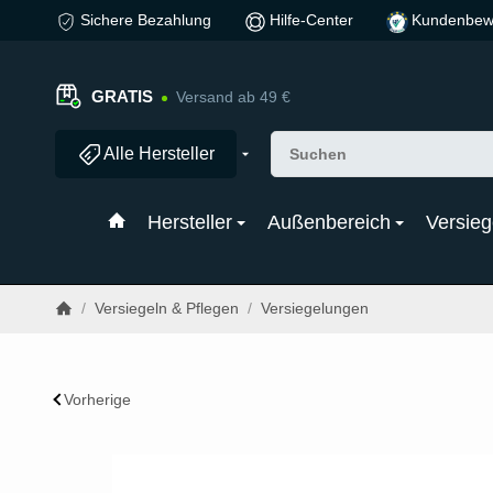
Sichere Bezahlung
Hilfe-Center
Kundenbew
GRATIS
Versand ab 49 €
Alle Hersteller
Hersteller
Außenbereich
Versieg
/
Versiegeln & Pflegen
/
Versiegelungen
Vorherige