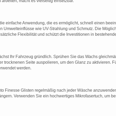
arbeiten, macht es vielseitig einsetzbar.
t die einfache Anwendung, die es ermöglicht, schnell einen bee
gen Umwelteinflüsse wie UV-Strahlung und Schmutz. Die Möglic
tzliche Flexibilität und schützt die Investitionen in bestehend
nächst Ihr Fahrzeug gründlich. Sprühen Sie das Wachs gleichmä
der trocknenen Seite auspolieren, um den Glanz zu aktivieren.
verwendet werden.
uto Finesse Glisten regelmäßig nach jeder Wäsche anzuwenden. 
ängern. Verwenden Sie ein hochwertiges Mikrofasertuch, um be