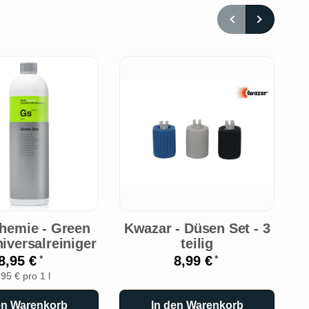
hemie - Green
Kwazar - Düsen Set - 3
K
niversalreiniger
teilig
R
8,95 €
8,99 €
*
*
,95 € pro 1 l
en Warenkorb
In den Warenkorb