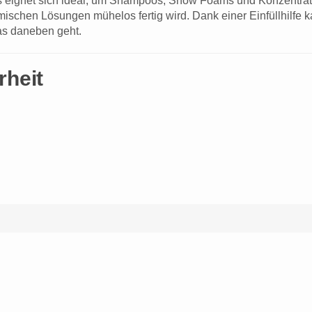
eignet sich ideal, um Shampoos, Snow Foams und Konzentrate 
hemischen Lösungen mühelos fertig wird. Dank einer Einfüllhilfe
as daneben geht.
rheit