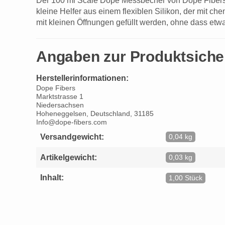
Der 100 ml Scale Dope Messbecher von Dope Fibers 
kleine Helfer aus einem flexiblen Silikon, der mit c
mit kleinen Öffnungen gefüllt werden, ohne dass etw
Angaben zur Produktsiche
Herstellerinformationen:
Dope Fibers
Marktstrasse 1
Niedersachsen
Hoheneggelsen, Deutschland, 31185
Info@dope-fibers.com
Versandgewicht:
0,04 kg
Artikelgewicht:
0,03 kg
Inhalt:
1,00 Stück