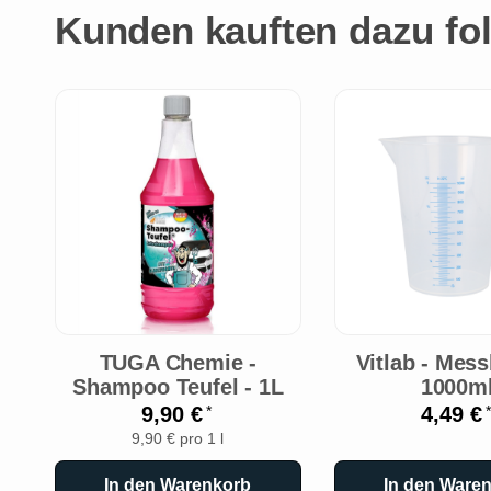
Kunden kauften dazu fol
TUGA Chemie -
Vitlab - Mes
Shampoo Teufel - 1L
1000m
9,90 €
4,49 €
*
*
9,90 € pro 1 l
In den Warenkorb
In den Ware