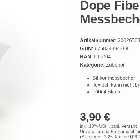
Dope Fiber
Messbeche
Artikelnummer:
2002650
GTIN:
675834894288
HAN:
DF-004
Kategorie:
Zubehör
Silikonmessbecher
flexibel, kann nicht 
100ml Skala
3,90 €
inkl. 19% USt. , zzgl.
Versand
Unverbindliche Preisempfehlun
(Sie sparen
2.26%
, also
0,09 