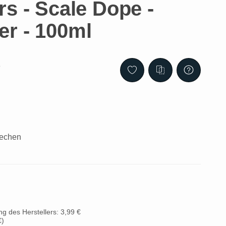
s - Scale Dope -
r - 100ml
3
brechen
g des Herstellers: 3,99 €
€
)