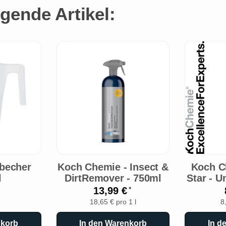
gende Artikel:
sbecher
Koch Chemie - Insect &
Koch C
l
DirtRemover - 750ml
Star - U
13,99 €
*
18,65 € pro 1 l
8
nkorb
In den Warenkorb
In d