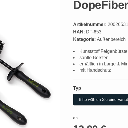
DopeFibe
Artikelnummer:
2002653
HAN:
DF-653
Kategorie:
Außenbereich
Kunststoff Felgenbürste
sanfte Borsten
erhältlich in Large & Min
mit Handschutz
Typ
Typ
Bitte wählen Sie eine Variat
ab