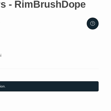
rs - RimBrushDope
1
i
ion.