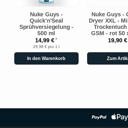
Nuke Guys -
Nuke Guys -
Quick'n'Seal
Dryer XXL - Mi
Sprühversiegelung -
Trockentuch 
500 ml
GSM - rot 50 
14,99 €
19,90 
*
29,98 € pro 1 l
In den Warenkorb
Zum Artik