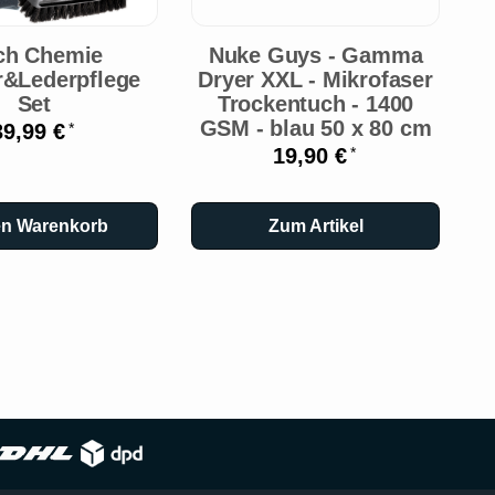
ch Chemie
Nuke Guys - Gamma
or&Lederpflege
Dryer XXL - Mikrofaser
Set
Trockentuch - 1400
GSM - blau 50 x 80 cm
39,99 €
*
19,90 €
*
en Warenkorb
Zum Artikel