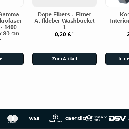
 Gamma
Dope Fibers - Eimer
Ko
krofaser
Aufkleber Washbucket
Interi
- 1400
1
x 80 cm
0,20 €
*
€
*
el
Zum Artikel
In d