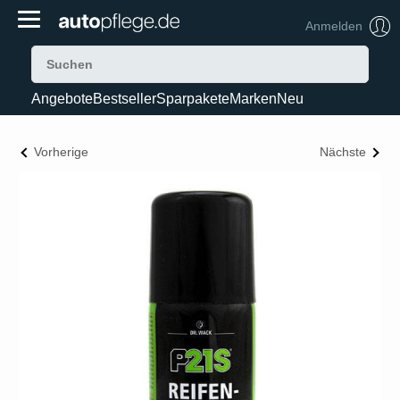
Anmelden
Angebote
Bestseller
Sparpakete
Marken
Neu
Vorherige
Nächste