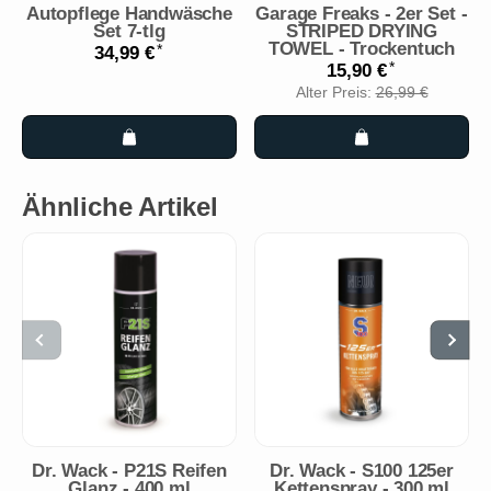
Autopflege Handwäsche
Garage Freaks - 2er Set -
Set 7-tlg
STRIPED DRYING
TOWEL - Trockentuch
*
34,99 €
*
15,90 €
Alter Preis:
26,99 €
Ähnliche Artikel
Dr. Wack - P21S Reifen
Dr. Wack - S100 125er
Glanz - 400 ml
Kettenspray - 300 ml