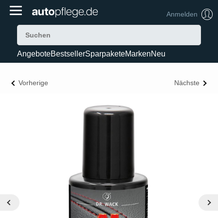
Anmelden
Angebote
Bestseller
Sparpakete
Marken
Neu
Vorherige
Nächste