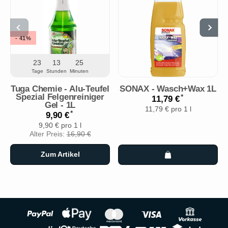
- 41%
23
13
25
Tage
Stunden
Minuten
Tuga Chemie - Alu-Teufel
SONAX - Wasch+Wax 1L
Spezial Felgenreiniger
*
11,79 €
Gel - 1L
11,79 € pro 1 l
*
9,90 €
9,90 € pro 1 l
Alter Preis:
16,90 €
Zum Artikel