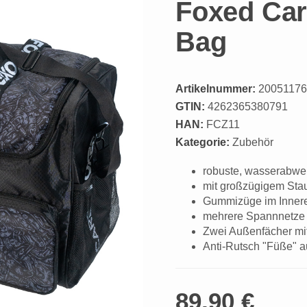
Foxed Care
Bag
Artikelnummer:
20051176
GTIN:
4262365380791
HAN:
FCZ11
Kategorie:
Zubehör
robuste, wasserabwe
mit großzügigem Stau
Gummizüge im Inneren
mehrere Spannnetze f
Zwei Außenfächer mi
Anti-Rutsch "Füße" au
89,90 €