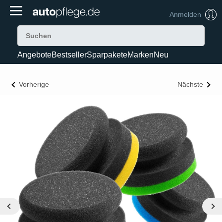
Anmelden
Angebote
Bestseller
Sparpakete
Marken
Neu
Vorherige
Nächste