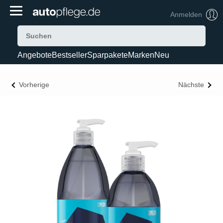
Anmelden
Angebote
Bestseller
Sparpakete
Marken
Neu
Vorherige
Nächste