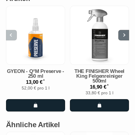
GYEON - Q²M Preserve -
THE FINISHER Wheel
250 ml
King Felgenreiniger
500ml
*
13,00 €
*
16,90 €
52,00 € pro 1 l
33,80 € pro 1 l
Ähnliche Artikel