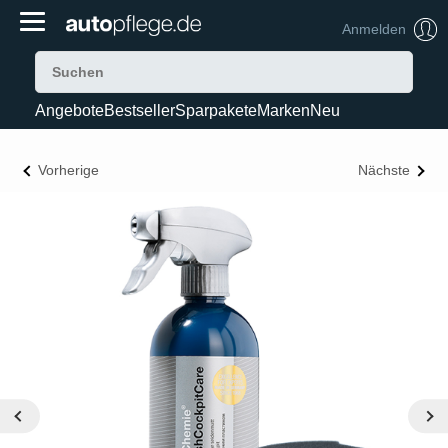
Anmelden
Angebote
Bestseller
Sparpakete
Marken
Neu
Vorherige
Nächste