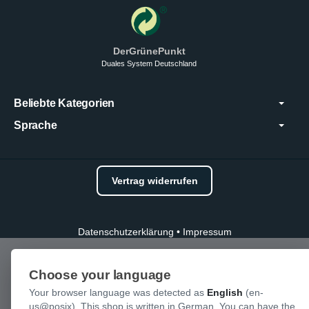
DerGrünePunkt
Duales System Deutschland
Beliebte Kategorien
Sprache
Vertrag widerrufen
Datenschutzerklärung
•
Impressum
Choose your language
Your browser language was detected as
English
(en-
us@posix). This shop is written in German. You can have the