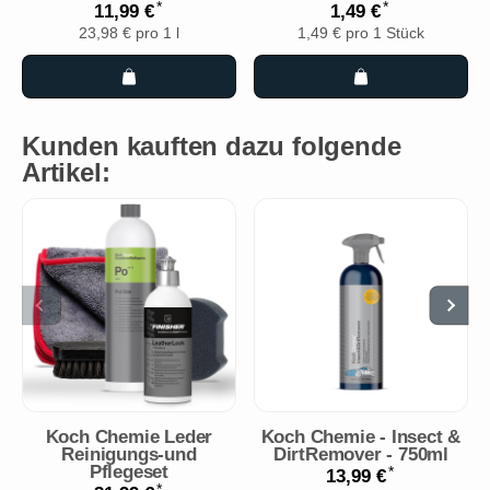
*
*
11,99 €
1,49 €
23,98 € pro 1 l
1,49 € pro 1 Stück
Kunden kauften dazu folgende
Artikel:
Koch Chemie Leder
Koch Chemie - Insect &
Reinigungs-und
DirtRemover - 750ml
Pflegeset
*
13,99 €
*