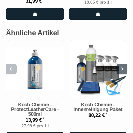
31,99 €
18,65 € pro 1 l
Ähnliche Artikel
Koch Chemie -
Koch Chemie -
ProtectLeatherCare -
Innenreinigung Paket
500ml
*
80,22 €
*
13,99 €
27,98 € pro 1 l