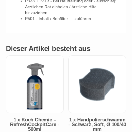
P333 + P313 - Bei Hautreizung oder - ausschlag:
Ärztlichen Rat einholen / ärztliche Hilfe
hinzuziehen.
P501 - Inhalt / Behälter … zuführen.
Dieser Artikel besteht aus
1
x
Koch Chemie –
1
x
Handpolierschwamm
RefreshCockpitCare -
- Schwarz, Soft, Ø 100/40
500ml
mm