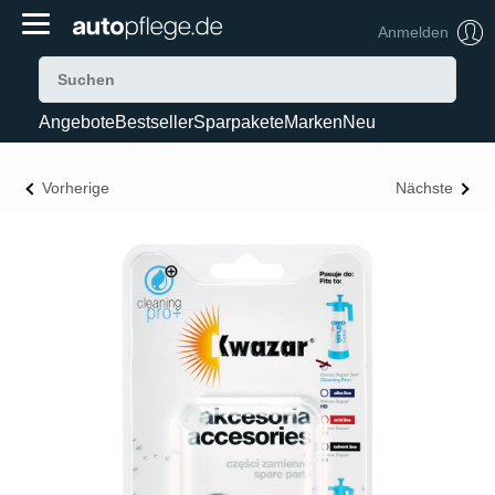
Anmelden
Angebote
Bestseller
Sparpakete
Marken
Neu
Vorherige
Nächste