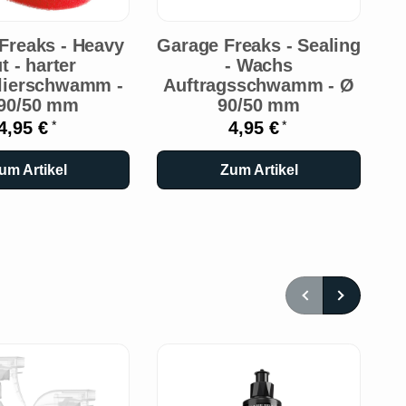
Freaks - Heavy
Garage Freaks - Sealing
t - harter
- Wachs
lierschwamm -
Auftragsschwamm - Ø
90/50 mm
90/50 mm
4,95 €
4,95 €
*
*
um Artikel
Zum Artikel