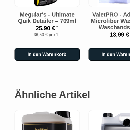
Meguiar's - Ultimate
ValetPRO - A
Quik Detailer – 709ml
Microfiber Was
Waschands
25,90 €
*
13,99 
36,53 € pro 1 l
In den Warenkorb
In den Ware
Ähnliche Artikel