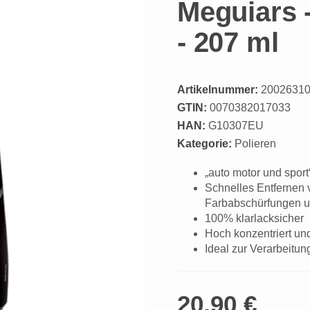
Meguiars -
- 207 ml
Artikelnummer:
2002631
GTIN:
0070382017033
HAN:
G10307EU
Kategorie:
Polieren
„auto motor und spor
Schnelles Entfernen 
Farbabschürfungen u
100% klarlacksicher
Hoch konzentriert und
Ideal zur Verarbeitu
20,90 €