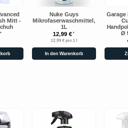
dvanced
Nuke Guys
Garage 
h Mitt -
Mikrofaserwaschmittel,
Cu
chuh
1L
Handpo
Ø 
€
12,99 €
*
*
12,99 € pro 1 l
nkorb
In den Warenkorb
Z