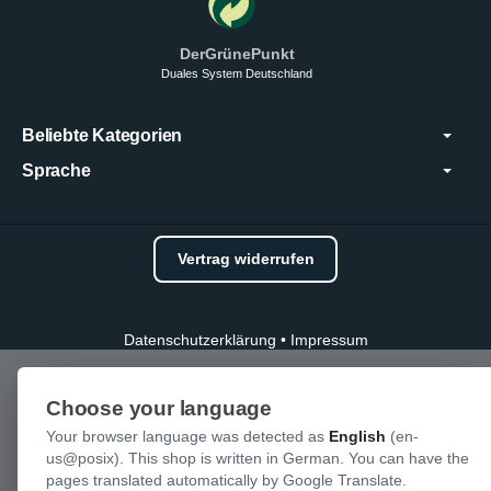
DerGrünePunkt
Duales System Deutschland
Beliebte Kategorien
Sprache
Vertrag widerrufen
Datenschutzerklärung
•
Impressum
Choose your language
Your browser language was detected as
English
(en-
us@posix). This shop is written in German. You can have the
pages translated automatically by Google Translate.