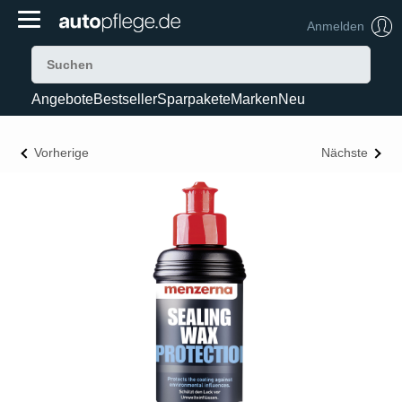
Anmelden
Angebote
Bestseller
Sparpakete
Marken
Neu
Vorherige
Nächste