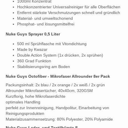
1000ml Konzentrat
Hochkonzentrierter Universalreiniger für alle Oberflächen
Entfernt stärkste Verschmutzungen schnell und gründlich
Material- und umweltschonend
Phosphat- und lösungsmittelfrei
Nuke Guys Sprayer 0,5 Liter
500 ml Sprühflasche mit Vitondichtung
Made by Kwazar
Double Action System (1x drücken, 2x sprühen)
360 Grad Funktion
Stabilisierungsring am Boden
Nuke Guys Octofiber - Mikrofaser Allrounder 8er Pack
Packungsinhalt: 2x blau / 2x orange / 2x weiß / 2x grün
Allrounder Mikrofasertücher, 40x40cm, 320GSM
Kurzflorig, hohe Mikrofaserdichte
optimales Handling
perfekt zur Innenreinigung, Handpolitur, Einarbeitung von
Reinigungsprodukten
Materialzusammensetzung: 80% Polyester, 20% Polyamide
Nuke Guys Leder- und Textilbürste S