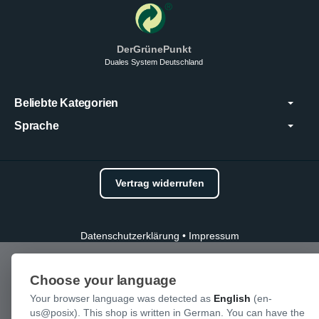
DerGrünePunkt
Duales System Deutschland
Beliebte Kategorien
Sprache
Vertrag widerrufen
Datenschutzerklärung
•
Impressum
Choose your language
Your browser language was detected as
English
(en-
us@posix). This shop is written in German. You can have the