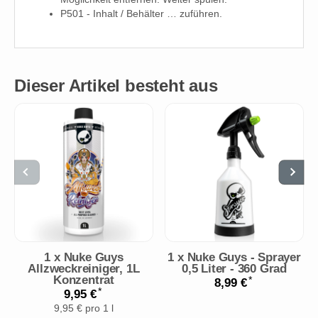
P501 - Inhalt / Behälter … zuführen.
Dieser Artikel besteht aus
1
x
Nuke Guys
1
x
Nuke Guys - Sprayer
Allzweckreiniger, 1L
0,5 Liter - 360 Grad
Konzentrat
*
8,99 €
*
9,95 €
9,95 € pro 1 l