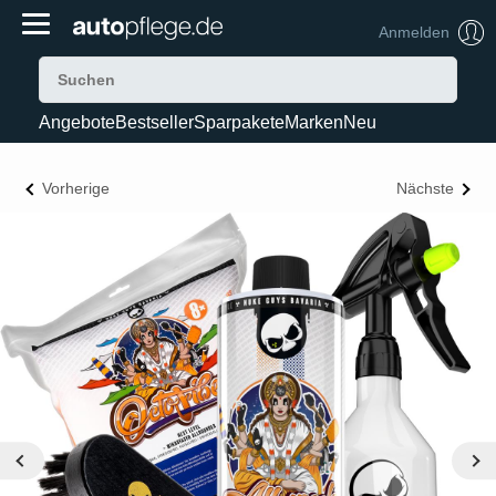
Anmelden
Angebote
Bestseller
Sparpakete
Marken
Neu
Vorherige
Nächste