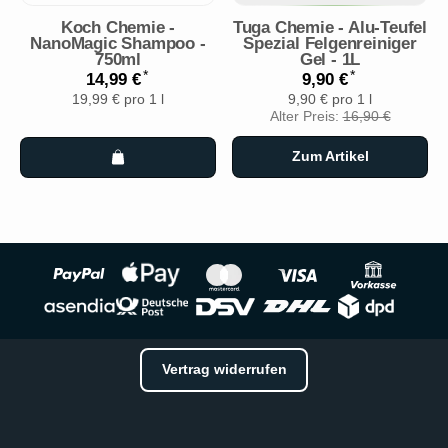
Koch Chemie -
Tuga Chemie - Alu-Teufel
NanoMagic Shampoo -
Spezial Felgenreiniger
750ml
Gel - 1L
*
*
14,99 €
9,90 €
19,99 € pro 1 l
9,90 € pro 1 l
Alter Preis:
16,90 €
Zum Artikel
Vertrag widerrufen