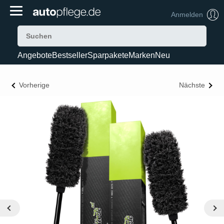
Anmelden
Angebote
Bestseller
Sparpakete
Marken
Neu
Vorherige
Nächste