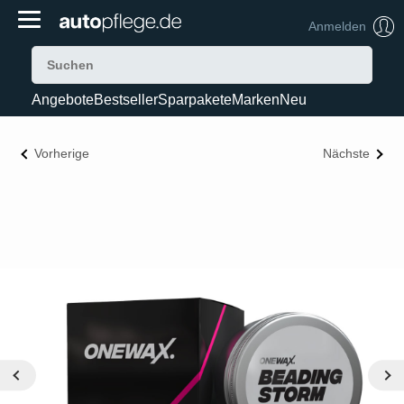
Anmelden
Angebote
Bestseller
Sparpakete
Marken
Neu
Vorherige
Nächste