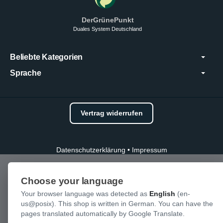
DerGrünePunkt
Duales System Deutschland
Beliebte Kategorien
Sprache
Vertrag widerrufen
Datenschutzerklärung
•
Impressum
Choose your language
Your browser language was detected as
English
(en-
us@posix). This shop is written in German. You can have the
pages translated automatically by Google Translate.