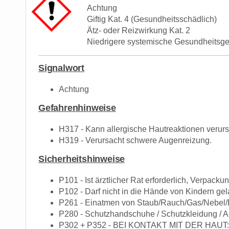
Achtung
Giftig Kat. 4 (Gesundheitsschädlich)
Ätz- oder Reizwirkung Kat. 2
Niedrigere systemische Gesundheitsg
Signalwort
Achtung
Gefahrenhinweise
H317 - Kann allergische Hautreaktionen verur
H319 - Verursacht schwere Augenreizung.
Sicherheitshinweise
P101 - Ist ärztlicher Rat erforderlich, Verpack
P102 - Darf nicht in die Hände von Kindern ge
P261 - Einatmen von Staub/Rauch/Gas/Nebel/
P280 - Schutzhandschuhe / Schutzkleidung / A
P302 + P352 - BEI KONTAKT MIT DER HAUT: M