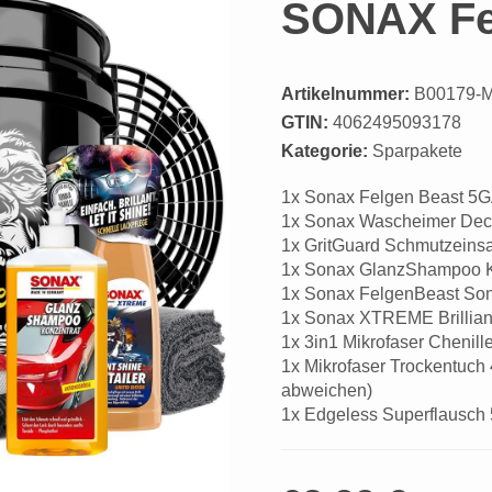
SONAX Fel
Artikelnummer:
B00179-
GTIN:
4062495093178
Kategorie:
Sparpakete
1x Sonax Felgen Beast 5G
1x Sonax Wascheimer Dec
1x GritGuard Schmutzeinsa
1x Sonax GlanzShampoo K
1x Sonax FelgenBeast Son
1x Sonax XTREME Brilliant
1x 3in1 Mikrofaser Chenil
1x Mikrofaser Trockentuc
abweichen)
1x Edgeless Superflausc