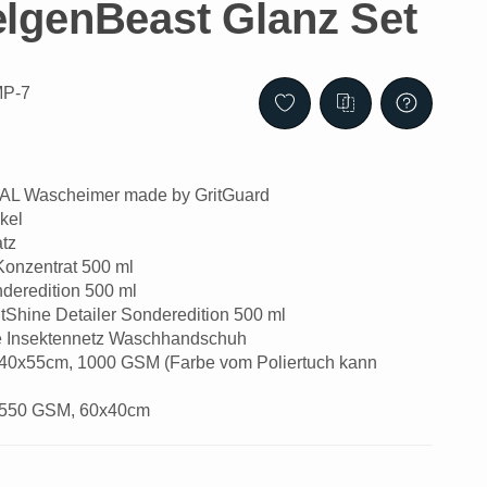
genBeast Glanz Set
MP-7
AL Wascheimer made by GritGuard
kel
tz
onzentrat 500 ml
deredition 500 ml
Shine Detailer Sonderedition 500 ml
le Insektennetz Waschhandschuh
h 40x55cm, 1000 GSM (Farbe vom Poliertuch kann
h 550 GSM, 60x40cm