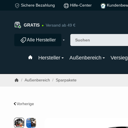
Sichere Bezahlung
Hilfe-Center
Kundenbew
GRATIS
Versand ab 49 €
Alle Hersteller
Hersteller
Außenbereich
Versieg
/
Außenbereich
/
Sparpakete
Vorherige