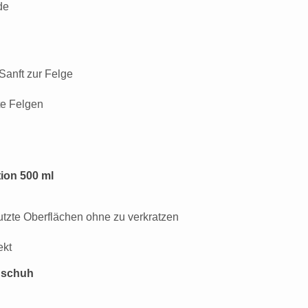
de
Sanft zur Felge
te Felgen
ion 500 ml
utzte Oberflächen ohne zu verkratzen
ekt
dschuh